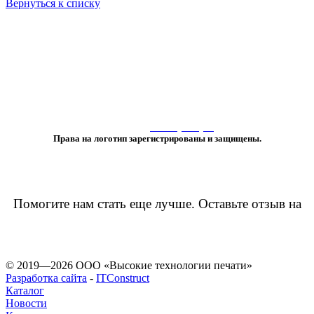
Вернуться к списку
«Любое использование либо копирование материалов или подборки
материалов сайта, элементов дизайна и оформления
допускается лишь с разрешения правообладателя и только со ссылкой
на источник:
www.vtprint.pro
»
Права на логотип зарегистрированы и защищены.
Помогите нам стать еще лучше. Оставьте отзыв на
© 2019—2026 ООО «Высокие технологии печати»
Разработка сайта
-
ITConstruct
Каталог
Новости