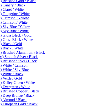
 Brushed Gold / Black
 Canary / Black
Claret / White
 Tangerine / White
 Crimson / Yellow
 Crimson / White
 Sky Blue / Yellow
 Sky Blue / White
 Gloss Black / Gold
Gloss Black / White
 Black / Gold
 Black / White
 Brushed Aluminium / Black
 Smooth Silver / Black
Brushed Silver / Black
 White / Crimson
 White / Sky Blue
 White / Black
 Verde / Gold
 Kelley Green / White
 Evergreen / White
 Brushed Copper / Black
 Deep Bronze / Black
 Almond / Black
 European Gold / Black