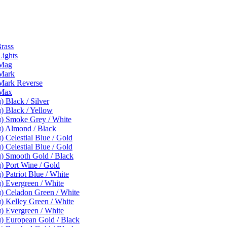
rass
ights
rMag
Mark
Mark Reverse
rMax
Black / Silver
 Black / Yellow
 Smoke Grey / White
 Almond / Black
Celestial Blue / Gold
Celestial Blue / Gold
 Smooth Gold / Black
 Port Wine / Gold
Patriot Blue / White
 Evergreen / White
 Celadon Green / White
 Kelley Green / White
 Evergreen / White
 European Gold / Black