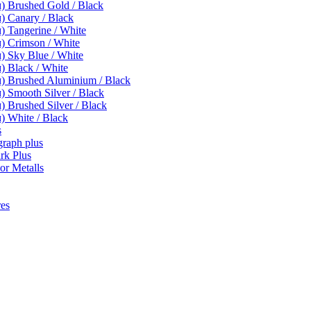
 Brushed Gold / Black
 Canary / Black
 Tangerine / White
 Crimson / White
 Sky Blue / White
 Black / White
 Brushed Aluminium / Black
Smooth Silver / Black
Brushed Silver / Black
 White / Black
s
raph plus
k Plus
r Metalls
es