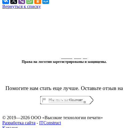
Вернуться к списку
«Любое использование либо копирование материалов или подборки
материалов сайта, элементов дизайна и оформления
допускается лишь с разрешения правообладателя и только со ссылкой
на источник:
www.vtprint.pro
»
Права на логотип зарегистрированы и защищены.
Помогите нам стать еще лучше. Оставьте отзыв на
© 2019—2026 ООО «Высокие технологии печати»
Разработка сайта
-
ITConstruct
Каталог