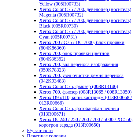
Yellow (005R00733)
Xerox Color C75 / 700, девелопер (носитель)
Magenta (005R00732)
Xerox Color C75 / 700, девелопер (носитель)
Black (005R00730)
Xerox Color C75 / 700, девелопер (носитель)
Cyan (005R00731)
Xerox 700 / C75 / DC 7000, блок проявки
(604K86360)
Xerox 700, блок проявки цветной
(604К86352)
Xerox 700, вал переноса изображения
(059K78323)
Xerox 700, узел очистки ремня переноса
(042K93483)
Xerox Color C75, фьюзер (008R13146)
Xerox 700, фьюзер (008R13065 / 008R13059)
Xerox D95/110, копи-картридж (013R00668 /
013R00666)
Xerox Color C75, фотобарабан черный
(013R00671)
Xerox DC240 / 250 / 260 / 700 / 5000 / XC550,
коротрон заряда (013R00650)
Б/у запчасти
Печатные головки