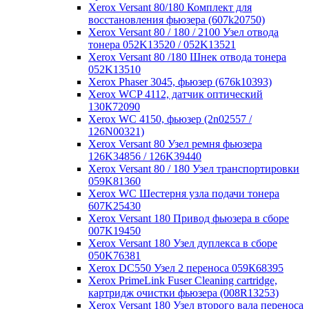
Xerox Versant 80/180 Комплект для
восстановления фьюзера (607k20750)
Xerox Versant 80 / 180 / 2100 Узел отвода
тонера 052K13520 / 052K13521
Xerox Versant 80 /180 Шнек отвода тонера
052K13510
Xerox Phaser 3045, фьюзер (676k10393)
Xerox WCP 4112, датчик оптический
130К72090
Xerox WC 4150, фьюзер (2n02557 /
126N00321)
Xerox Versant 80 Узел ремня фьюзера
126K34856 / 126K39440
Xerox Versant 80 / 180 Узел транспортировки
059K81360
Xerox WC Шестерня узла подачи тонера
607K25430
Xerox Versant 180 Привод фьюзера в сборе
007K19450
Xerox Versant 180 Узел дуплекса в сборе
050K76381
Xerox DC550 Узел 2 переноса 059К68395
Xerox PrimeLink Fuser Cleaning cartridge,
картридж очистки фьюзера (008R13253)
Xerox Versant 180 Узел второго вала переноса