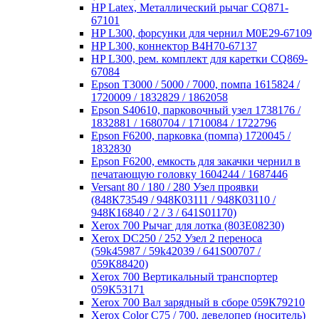
HP Latex, Металлический рычаг CQ871-
67101
HP L300, форсунки для чернил M0E29-67109
HP L300, коннектор B4H70-67137
HP L300, рем. комплект для каретки CQ869-
67084
Epson Т3000 / 5000 / 7000, помпа 1615824 /
1720009 / 1832829 / 1862058
Epson S40610, парковочный узел 1738176 /
1832881 / 1680704 / 1710084 / 1722796
Epson F6200, парковка (помпа) 1720045 /
1832830
Epson F6200, емкость для закачки чернил в
печатающую головку 1604244 / 1687446
Versant 80 / 180 / 280 Узел проявки
(848К73549 / 948К03111 / 948К03110 /
948К16840 / 2 / 3 / 641S01170)
Xerox 700 Рычаг для лотка (803Е08230)
Xerox DC250 / 252 Узел 2 переноса
(59k45987 / 59k42039 / 641S00707 /
059К88420)
Xerox 700 Вертикальный транспортер
059К53171
Xerox 700 Вал зарядный в сборе 059К79210
Xerox Color C75 / 700, девелопер (носитель)