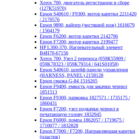
Xerox 700, двигатель регистрации в сборе
(127К51970)
Epson S40610 / F9300, мотор каретки 2211420
/ 2170576
Epson 9890, вайпер (чистящий нож) 1616679
/ 1504179
Epson F6200, мотор каретки 2142796
Epson F7200, мотор каретки 2199477
HP L300-370, Нагревательный элемент
B4H70-67156
Xerox 700, Узел 2 переноса (059К55909 /
059K78323 / 059K79314 / 641S01058)
Epson S40610, шлейф панели управления
(HARNESS, PANEL) 2158128
Epson смазка G-84 1516265
Epson F9400, емкость для закачки чернил
1851513
Epson F9300, парковка 1827571 / 1735175 /
1860431
Epson F7200, узел подкачки чернил в
печатающую голову 1832945
Epson F6000, помпа 1862057 / 1719675 /
1710077 / 1832828
Epson F7000 / F7200, Направляющая каретки
(пластик)