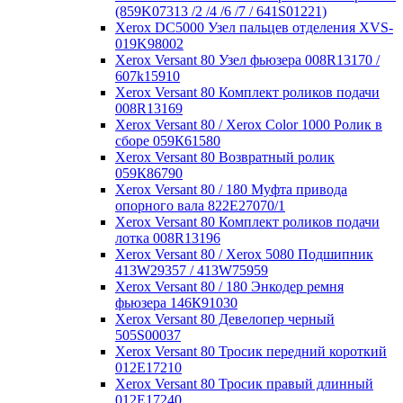
(859K07313 /2 /4 /6 /7 / 641S01221)
Xerox DC5000 Узел пальцев отделения XVS-
019K98002
Xerox Versant 80 Узел фьюзера 008R13170 /
607k15910
Xerox Versant 80 Комплект роликов подачи
008R13169
Xerox Versant 80 / Xerox Color 1000 Ролик в
сборе 059К61580
Xerox Versant 80 Возвратный ролик
059К86790
Xerox Versant 80 / 180 Муфта привода
опорного вала 822Е27070/1
Xerox Versant 80 Комплект роликов подачи
лотка 008R13196
Xerox Versant 80 / Xerox 5080 Подшипник
413W29357 / 413W75959
Xerox Versant 80 / 180 Энкодер ремня
фьюзера 146К91030
Xerox Versant 80 Девелопер черный
505S00037
Xerox Versant 80 Тросик передний короткий
012Е17210
Xerox Versant 80 Тросик правый длинный
012Е17240