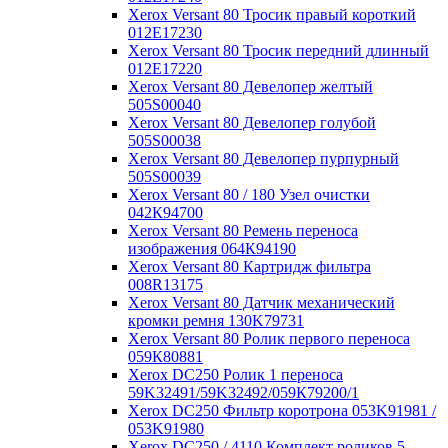
Xerox Versant 80 Тросик правый короткий
012Е17230
Xerox Versant 80 Тросик передний длинный
012Е17220
Xerox Versant 80 Девелопер желтый
505S00040
Xerox Versant 80 Девелопер голубой
505S00038
Xerox Versant 80 Девелопер пурпурный
505S00039
Xerox Versant 80 / 180 Узел очистки
042К94700
Xerox Versant 80 Ремень переноса
изображения 064К94190
Xerox Versant 80 Картридж фильтра
008R13175
Xerox Versant 80 Датчик механический
кромки ремня 130K79731
Xerox Versant 80 Ролик первого переноса
059К80881
Xerox DC250 Ролик 1 переноса
59K32491/59K32492/059К79200/1
Xerox DC250 Фильтр коротрона 053K91981 /
053K91980
Xerox DC250 / 4110 Комплект роликов 5