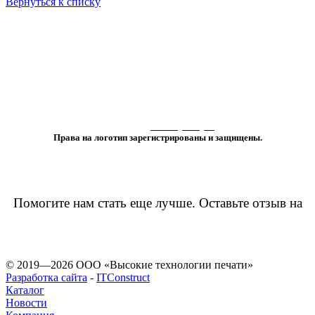
Вернуться к списку
«Любое использование либо копирование материалов или подборки
материалов сайта, элементов дизайна и оформления
допускается лишь с разрешения правообладателя и только со ссылкой
на источник:
www.vtprint.pro
»
Права на логотип зарегистрированы и защищены.
Помогите нам стать еще лучше. Оставьте отзыв на
© 2019—2026 ООО «Высокие технологии печати»
Разработка сайта
-
ITConstruct
Каталог
Новости