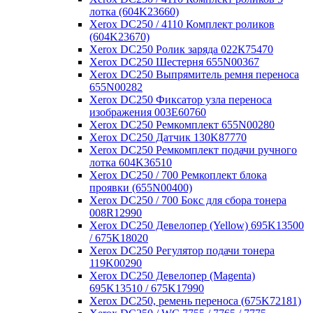
лотка (604K23660)
Xerox DC250 / 4110 Комплект роликов
(604K23670)
Xerox DC250 Ролик заряда 022К75470
Xerox DC250 Шестерня 655N00367
Xerox DC250 Выпрямитель ремня переноса
655N00282
Xerox DC250 Фиксатор узла переноса
изображения 003E60760
Xerox DC250 Ремкомплект 655N00280
Xerox DC250 Датчик 130K87770
Xerox DC250 Ремкомплект подачи ручного
лотка 604K36510
Xerox DC250 / 700 Ремкоплект блока
проявки (655N00400)
Xerox DC250 / 700 Бокс для сбора тонера
008R12990
Xerox DC250 Девелопер (Yellow) 695K13500
/ 675K18020
Xerox DC250 Регулятор подачи тонера
119K00290
Xerox DC250 Девелопер (Magenta)
695K13510 / 675K17990
Xerox DC250, ремень переноса (675K72181)