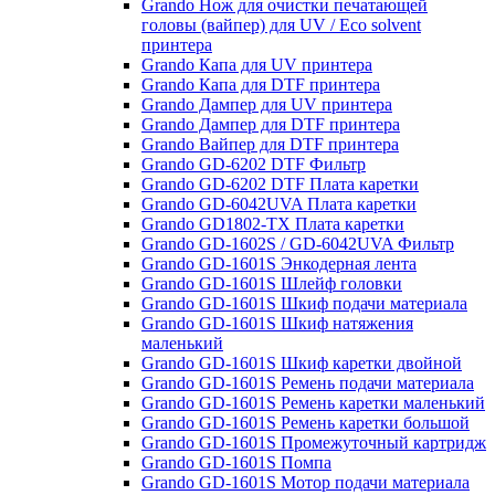
Grando Нож для очистки печатающей
головы (вайпер) для UV / Eco solvent
принтера
Grando Капа для UV принтера
Grando Капа для DTF принтера
Grando Дампер для UV принтера
Grando Дампер для DTF принтера
Grando Вайпер для DTF принтера
Grando GD-6202 DTF Фильтр
Grando GD-6202 DTF Плата каретки
Grando GD-6042UVA Плата каретки
Grando GD1802-TX Плата каретки
Grando GD-1602S / GD-6042UVA Фильтр
Grando GD-1601S Энкодерная лента
Grando GD-1601S Шлейф головки
Grando GD-1601S Шкиф подачи материала
Grando GD-1601S Шкиф натяжения
маленький
Grando GD-1601S Шкиф каретки двойной
Grando GD-1601S Ремень подачи материала
Grando GD-1601S Ремень каретки маленький
Grando GD-1601S Ремень каретки большой
Grando GD-1601S Промежуточный картридж
Grando GD-1601S Помпа
Grando GD-1601S Мотор подачи материала