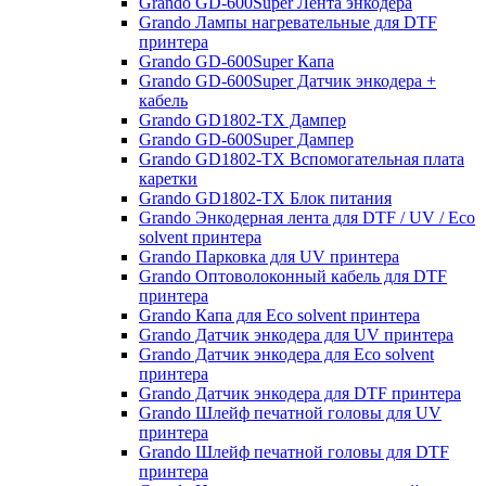
Grando GD-600Super Лента энкодера
Grando Лампы нагревательные для DTF
принтера
Grando GD-600Super Капа
Grando GD-600Super Датчик энкодера +
кабель
Grando GD1802-TX Дампер
Grando GD-600Super Дампер
Grando GD1802-TX Вспомогательная плата
каретки
Grando GD1802-TX Блок питания
Grando Энкодерная лента для DTF / UV / Eco
solvent принтера
Grando Парковка для UV принтера
Grando Оптоволоконный кабель для DTF
принтера
Grando Капа для Eco solvent принтера
Grando Датчик энкодера для UV принтера
Grando Датчик энкодера для Eco solvent
принтера
Grando Датчик энкодера для DTF принтера
Grando Шлейф печатной головы для UV
принтера
Grando Шлейф печатной головы для DTF
принтера