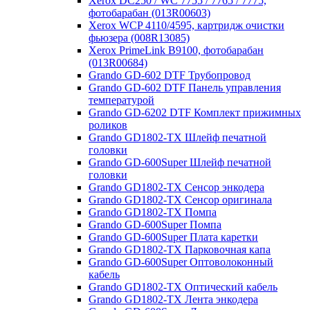
Xerox DC250 / WC 7755 / 7765 / 7775,
фотобарабан (013R00603)
Xerox WCP 4110/4595, картридж очистки
фьюзера (008R13085)
Xerox PrimeLink B9100, фотобарабан
(013R00684)
Grando GD-602 DTF Трубопровод
Grando GD-602 DTF Панель управления
температурой
Grando GD-6202 DTF Комплект прижимных
роликов
Grando GD1802-TX Шлейф печатной
головки
Grando GD-600Super Шлейф печатной
головки
Grando GD1802-TX Сенсор энкодера
Grando GD1802-TX Сенсор оригинала
Grando GD1802-TX Помпа
Grando GD-600Super Помпа
Grando GD-600Super Плата каретки
Grando GD1802-TX Парковочная капа
Grando GD-600Super Оптоволоконный
кабель
Grando GD1802-TX Оптический кабель
Grando GD1802-TX Лента энкодера