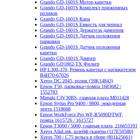
Grando GD-1601S Мотор каретки
Grando GD-1601S Комплект прижимных
роликов
Grando GD-1601S Капа
Grando GD-1601S Емкость для чернил
Grando GD-1601S Держатель дамперов
Grando GD-1601S Датчик положения
парковки
Grando GD-1601S Датчик положения
каретки
Grando GD-1601S Дампер
Grando GD1802-TX Фильтр
HP L300-370, Ремень каретки с натяжителем
В4Н70-67026
Xerox DC 2045, ролик (59K14843)
Epson T50, парковка+помпа 1683682 /
1552783
Mimaki CJV30BS, главная плата M011428
Epson Stylus Pro 9400 / 9800, энкодерная
лента 1518668
Epson WorkForce Pro WF-R5690DTWF,
помпа 1615726 / 1615727
Epson Т3000 / 5000, главная плата, 216655101
Xerox AltaLink, шлейф сканера (117E50580)
Xerox 700 / С75 рельса в сборе (801k25661)