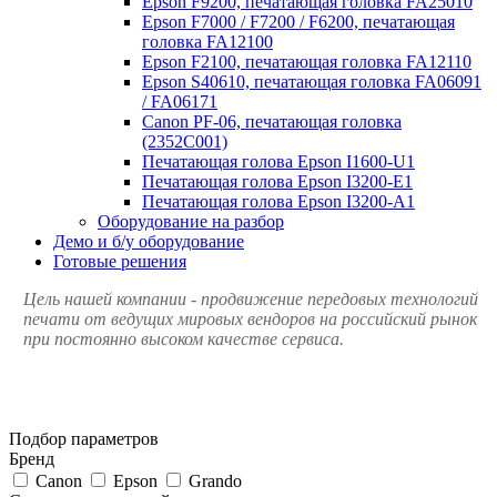
Epson F9200, печатающая головка FA25010
Epson F7000 / F7200 / F6200, печатающая
головка FA12100
Epson F2100, печатающая головка FA12110
Epson S40610, печатающая головка FA06091
/ FA06171
Canon PF-06, печатающая головка
(2352C001)
Печатающая голова Epson I1600-U1
Печатающая голова Epson I3200-E1
Печатающая голова Epson I3200-A1
Оборудование на разбор
Демо и б/у оборудование
Готовые решения
Цель нашей компании - продвижение передовых технологий
печати от ведущих мировых вендоров на российский рынок
при постоянно высоком качестве сервиса.
Подбор параметров
Бренд
Canon
Epson
Grando