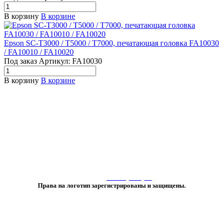
В корзину
В корзине
Epson SC-T3000 / T5000 / T7000, печатающая головка FA10030
/ FA10010 / FA10020
Под заказ
Артикул:
FA10030
В корзину
В корзине
«Любое использование либо копирование материалов или подборки
материалов сайта, элементов дизайна и оформления
допускается лишь с разрешения правообладателя и только со ссылкой
на источник:
www.vtprint.pro
»
Права на логотип зарегистрированы и защищены.