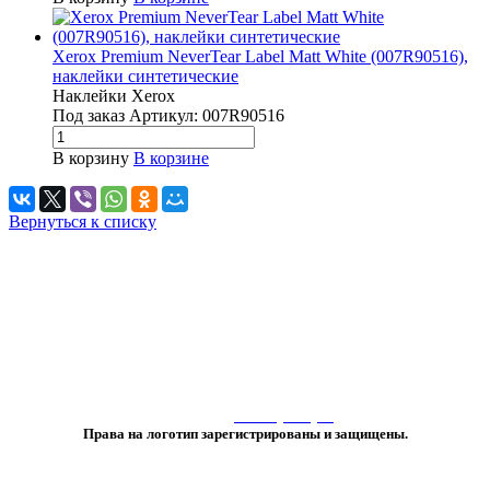
Xerox Premium NeverTear Label Matt White (007R90516),
наклейки синтетические
Наклейки Xerox
Под заказ
Артикул:
007R90516
В корзину
В корзине
Вернуться к списку
«Любое использование либо копирование материалов или подборки
материалов сайта, элементов дизайна и оформления
допускается лишь с разрешения правообладателя и только со ссылкой
на источник:
www.vtprint.pro
»
Права на логотип зарегистрированы и защищены.