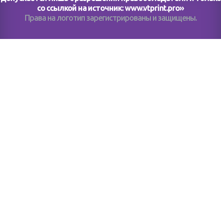
со ссылкой на источник:
www.vtprint.pro
»
Права на логотип зарегистрированы и защищены.
Помогите нам стать еще лучше. Оставьте отзыв на
КАТАЛОГ
НОВОСТИ
КОМПАНИЯ
ВОПРОСЫ И ОТВЕТЫ
АКЦИИ
ВАКАНСИИ
КОНТАКТЫ
СТАТЬИ
+7 (383) 212-09-01