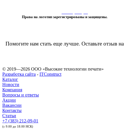
материалов сайта, элементов дизайна и оформления
допускается лишь с разрешения правообладателя и только со ссылкой
на источник:
www.vtprint.pro
»
Права на логотип зарегистрированы и защищены.
Помогите нам стать еще лучше. Оставьте отзыв на
© 2019—2026 ООО «Высокие технологии печати»
Разработка сайта
-
ITConstruct
Каталог
Новости
Компания
Вопросы и ответы
Акции
Вакансии
Контакты
Статьи
+7 (383) 212-09-01
(с 9.00 до 18.00 НСК)