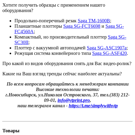
Хотите получить образцы с применением нашего
оборудования?
Продольно-поперечный резак
Saga TM-1600B
;
Планшетные плоттеры
Saga SG-FCT6698
и
Saga SG-
FC4560A
;
Компактный, но производительный плоттер
Saga SG-
SC30II
;
Плоттер с вакуумной автоподачей
Saga SG-ASC1907a
;
Режущая система конвейерного типа
Saga SG-ASF420
.
Про какой из видов оборудования снять для Вас видео-ролик?
Какие на Ваш взгляд тренды сейчас наиболее актуальны?
По всем вопросам обращайтесь к менеджерам компании
Высокие технологии печати:
г.Новосибирск, ул.Николая Островского, 37, тел.(383) 212-
09-01,
info@vtprint.pro
,
наш телеграмм канал -
https://t.me/simplywithvtp
Товары