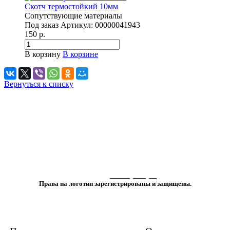
Скотч термостойкий 10мм
Сопутствующие материалы
Под заказ
Артикул:
00000041943
150 р.
В корзину
В корзине
Вернуться к списку
«Любое использование либо копирование материалов или подборки
материалов сайта, элементов дизайна и оформления
допускается лишь с разрешения правообладателя и только со ссылкой
на источник:
www.vtprint.pro
»
Права на логотип зарегистрированы и защищены.