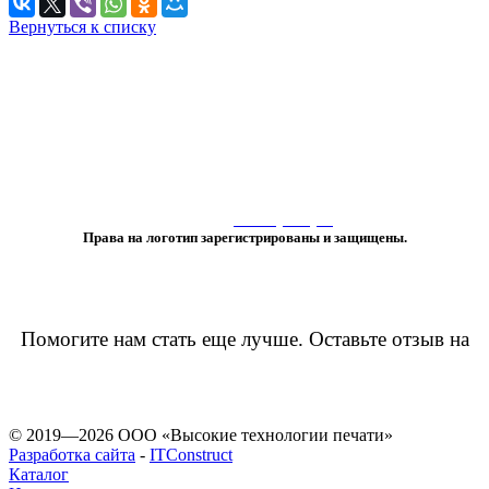
Вернуться к списку
«Любое использование либо копирование материалов или подборки
материалов сайта, элементов дизайна и оформления
допускается лишь с разрешения правообладателя и только со ссылкой
на источник:
www.vtprint.pro
»
Права на логотип зарегистрированы и защищены.
Помогите нам стать еще лучше. Оставьте отзыв на
© 2019—2026 ООО «Высокие технологии печати»
Разработка сайта
-
ITConstruct
Каталог