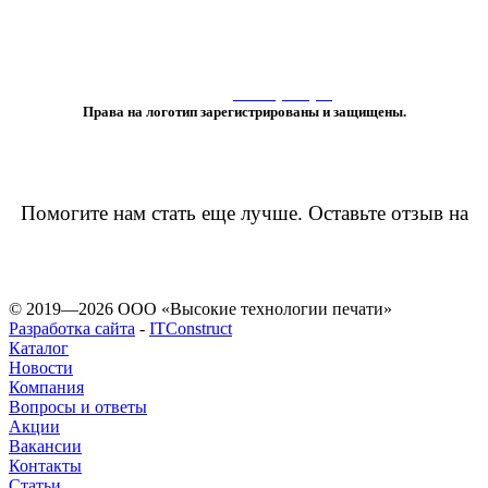
«Любое использование либо копирование материалов или подборки
материалов сайта, элементов дизайна и оформления
допускается лишь с разрешения правообладателя и только со ссылкой
на источник:
www.vtprint.pro
»
Права на логотип зарегистрированы и защищены.
Помогите нам стать еще лучше. Оставьте отзыв на
© 2019—2026 ООО «Высокие технологии печати»
Разработка сайта
-
ITConstruct
Каталог
Новости
Компания
Вопросы и ответы
Акции
Вакансии
Контакты
Статьи