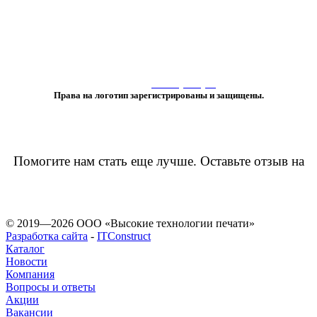
«Любое использование либо копирование материалов или подборки
материалов сайта, элементов дизайна и оформления
допускается лишь с разрешения правообладателя и только со ссылкой
на источник:
www.vtprint.pro
»
Права на логотип зарегистрированы и защищены.
Помогите нам стать еще лучше. Оставьте отзыв на
© 2019—2026 ООО «Высокие технологии печати»
Разработка сайта
-
ITConstruct
Каталог
Новости
Компания
Вопросы и ответы
Акции
Вакансии