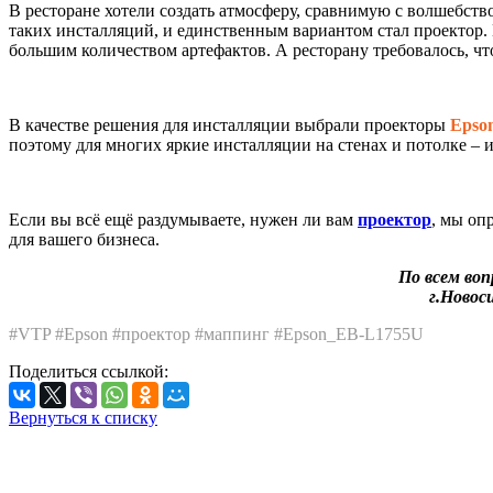
В ресторане хотели создать атмосферу, сравнимую с волшебств
таких инсталляций, и единственным вариантом стал проектор. 
большим количеством артефактов. А ресторану требовалось, чт
В качестве решения для инсталляции выбрали проекторы
Epso
поэтому для многих яркие инсталляции на стенах и потолке – 
Если вы всё ещё раздумываете, нужен ли вам
проектор
, мы оп
для вашего бизнеса.
По всем во
г.Новос
#VTP #Epson #проектор #маппинг #Epson_EB-L1755U
Поделиться ссылкой:
Вернуться к списку
«Любое использование