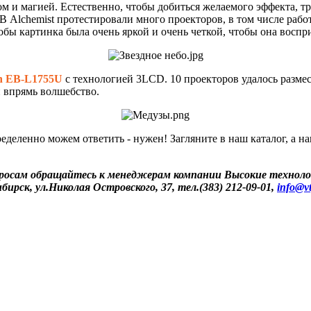
ом и магией. Естественно, чтобы добиться желаемого эффекта, т
В Alchemist протестировали много проекторов, в том числе раб
обы картинка была очень яркой и очень четкой, чтобы она воспр
n EB-L1755U
с технологией 3LCD. 10 проекторов удалось размес
и впрямь волшебство.
ределенно можем ответить - нужен! Загляните в наш каталог, а
просам обращайтесь к менеджерам компании Высокие техноло
ибирск, ул.Николая Островского, 37, тел.(383) 212-09-01,
info@vt
 либо копирование материалов или подборки материалов сайта, элементов