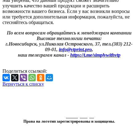
Мы уверены, что данный продукт сможет значительно
улучшить качество вашей продукции и расширить
возможности вашего бизнеса. Если у вас возникли вопросы
или требуется дополнительная информация, пожалуйста, не
стесняйтесь обращаться.
По всем вопросам обращайтесь к менеджерам компании
Высокие технологии печати:
г.Новосибирск, ул.Николая Островского, 37, тел.(383) 212-
09-01,
info@vtprint.pro
,
наш телеграмм канал -
https://t.me/simplywithvtp
Поделиться ссылкой:
Вернуться к списку
«Любое использование либо копирование материалов или подборки
материалов сайта, элементов дизайна и оформления
допускается лишь с разрешения правообладателя и только со ссылкой
на источник:
www.vtprint.pro
»
Права на логотип зарегистрированы и защищены.