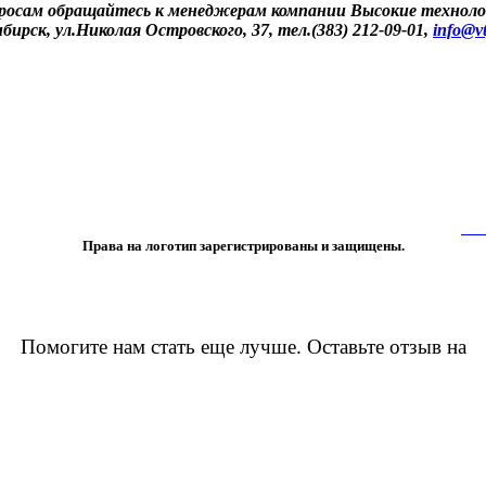
просам обращайтесь к менеджерам компании Высокие техноло
ибирск, ул.Николая Островского, 37, тел.(383) 212-09-01,
info@vt
 либо копирование материалов или подборки материалов сайта, элементов
 лишь с разрешения правообладателя и только со ссылкой на источник:
www
Права на логотип зарегистрированы и защищены.
Помогите нам стать еще лучше. Оставьте отзыв на