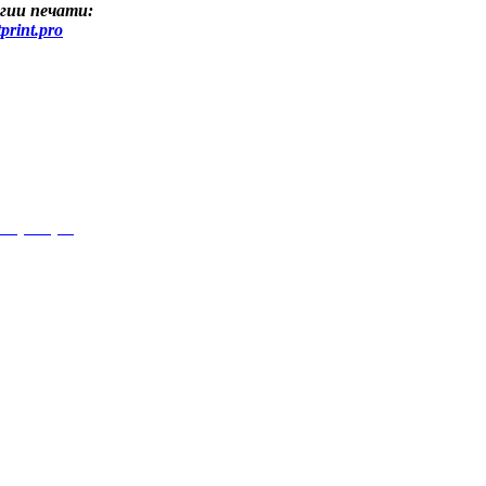
гии печати:
print.pro
 дизайна и оформления
.vtprint.pro
»