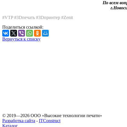
По всем во
г.Новос
#VTP #3Dпечать #3Dпринтер #Zenit
Поделиться ссылкой:
Вернуться к списку
«Любое использование
допускается
© 2019—2026 ООО «Высокие технологии печати»
Разработка сайта
-
ITConstruct
Каталог