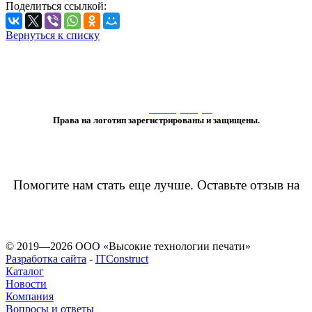
Поделиться ссылкой:
Вернуться к списку
«Любое использование либо копирование материалов или подборки
материалов сайта, элементов дизайна и оформления
допускается лишь с разрешения правообладателя и только со ссылкой
на источник:
www.vtprint.pro
»
Права на логотип зарегистрированы и защищены.
Помогите нам стать еще лучше. Оставьте отзыв на
© 2019—2026 ООО «Высокие технологии печати»
Разработка сайта
-
ITConstruct
Каталог
Новости
Компания
Вопросы и ответы