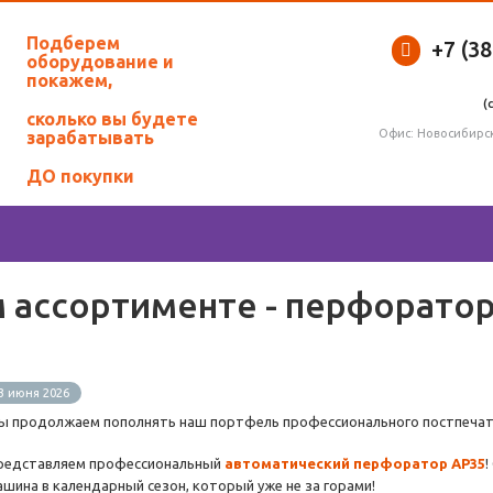
Подберем
+7 (3
оборудование и
покажем,
(
сколько вы будете
Офис: Новосибирск
зарабатывать
ДО покупки
 ассортименте - перфорато
3 июня 2026
ы продолжаем пополнять наш портфель профессионального постпечат
редставляем профессиональный
автоматический перфоратор АР35
!
ашина в календарный сезон, который уже не за горами!