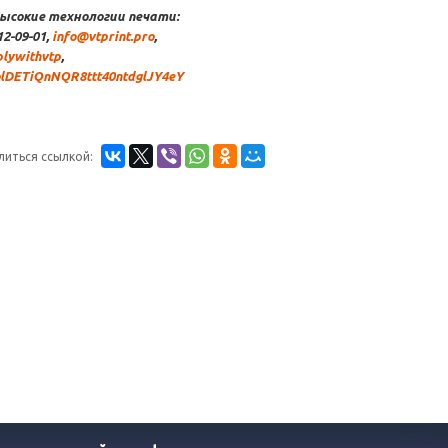
ысокие технологии печати:
12-09-01,
info@vtprint.pro
,
plywithvtp
,
blDETiQnNQR8ttt40ntdglJY4eY
литься ссылкой: