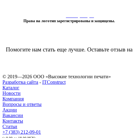
«Любое использование либо копирование материалов или подборки
материалов сайта, элементов дизайна и оформления
допускается лишь с разрешения правообладателя и только со ссылкой
на источник:
www.vtprint.pro
»
Права на логотип зарегистрированы и защищены.
Помогите нам стать еще лучше. Оставьте отзыв на
© 2019—2026 ООО «Высокие технологии печати»
Разработка сайта
-
ITConstruct
Каталог
Новости
Компания
Вопросы и ответы
Акции
Вакансии
Контакты
Статьи
+7 (383) 212-09-01