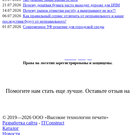
21.07.2026
Почему дешёвая бумага часто выходит дороже для ЦПМ
14.07.2026
Почему рынок этикетки растёт, а выигрывают не все?!
06.07.2026
Как правильный сервис отличить от неправильного и какие
последствия будут от неправильного!
01.07.2026
Современное УФ решение для городской среды
«Любое использование либо копирование материалов или подборки
материалов сайта, элементов дизайна и оформления
допускается лишь с разрешения правообладателя и только со ссылкой
на источник:
www.vtprint.pro
»
Права на логотип зарегистрированы и защищены.
Помогите нам стать еще лучше. Оставьте отзыв на
© 2019—2026 ООО «Высокие технологии печати»
Разработка сайта
-
ITConstruct
Каталог
Новости