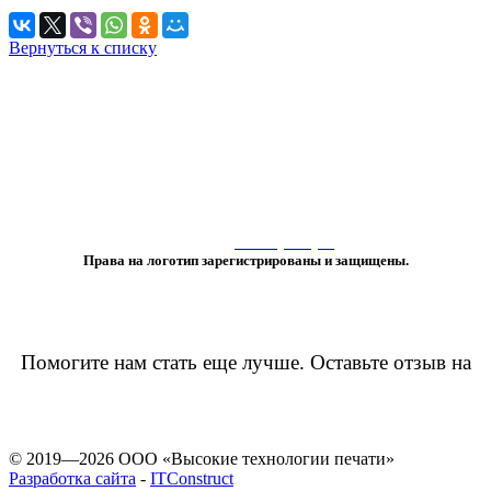
Вернуться к списку
«Любое использование либо копирование материалов или подборки
материалов сайта, элементов дизайна и оформления
допускается лишь с разрешения правообладателя и только со ссылкой
на источник:
www.vtprint.pro
»
Права на логотип зарегистрированы и защищены.
Помогите нам стать еще лучше. Оставьте отзыв на
© 2019—2026 ООО «Высокие технологии печати»
Разработка сайта
-
ITConstruct