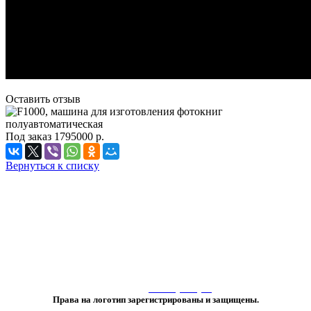
Оставить отзыв
Под заказ
1795000
р.
Вернуться к списку
«Любое использование либо копирование материалов или подборки
материалов сайта, элементов дизайна и оформления
допускается лишь с разрешения правообладателя и только со ссылкой
на источник:
www.vtprint.pro
»
Права на логотип зарегистрированы и защищены.