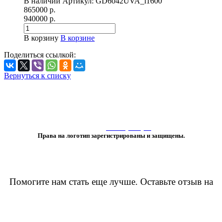
В наличии
Артикул:
GD6042UVA_i1600
865000 р.
940000 р.
В корзину
В корзине
Поделиться ссылкой:
Вернуться к списку
«Любое использование либо копирование материалов или подборки
материалов сайта, элементов дизайна и оформления
допускается лишь с разрешения правообладателя и только со ссылкой
на источник:
www.vtprint.pro
»
Права на логотип зарегистрированы и защищены.
Помогите нам стать еще лучше. Оставьте отзыв на