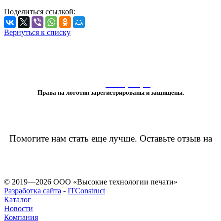
Поделиться ссылкой:
Вернуться к списку
«Любое использование либо копирование материалов или подборки
материалов сайта, элементов дизайна и оформления
допускается лишь с разрешения правообладателя и только со ссылкой
на источник:
www.vtprint.pro
»
Права на логотип зарегистрированы и защищены.
Помогите нам стать еще лучше. Оставьте отзыв на
© 2019—2026 ООО «Высокие технологии печати»
Разработка сайта
-
ITConstruct
Каталог
Новости
Компания