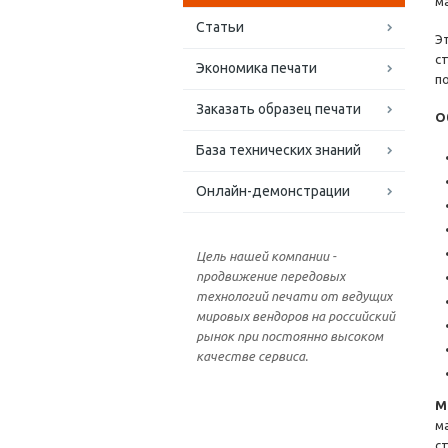
м
Статьи
Э
с
Экономика печати
п
Заказать образец печати
О
База технических знаний
Онлайн-демонстрации
Цель нашей компании -
продвижение передовых
технологий печати от ведущих
мировых вендоров на российский
рынок при постоянно высоком
качестве сервиса.
М
ма
с