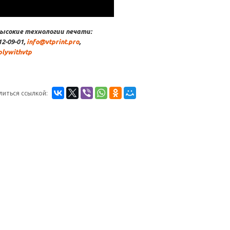
ысокие технологии печати:
12-09-01,
info@vtprint.pro
,
plywithvtp
литься ссылкой: