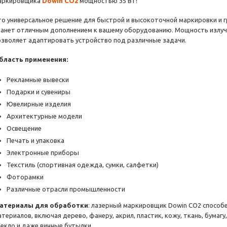
аркировщика
Dowin CO2
мощностью 35 Вт!
то универсальное решение для быстрой и высокоточной маркировки и 
танет отличным дополнением к вашему оборудованию. Мощность излуча
озволяет адаптировать устройство под различные задачи.
бласть применения:
Рекламные вывески
Подарки и сувениры
Ювелирные изделия
Архитектурные модели
Освещение
Печать и упаковка
Электронные приборы
Текстиль (спортивная одежда, сумки, салфетки)
Фоторамки
Различные отрасли промышленности
атериалы для обработки
: лазерный маркировщик Dowin CO2 способ
териалов, включая дерево, фанеру, акрил, пластик, кожу, ткань, бумагу
текло и даже винные бутылки.