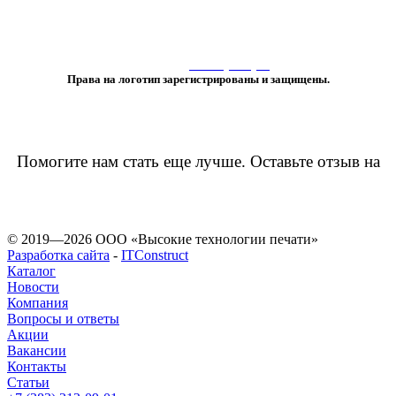
«Любое использование либо копирование материалов или подборки
материалов сайта, элементов дизайна и оформления
допускается лишь с разрешения правообладателя и только со ссылкой
на источник:
www.vtprint.pro
»
Права на логотип зарегистрированы и защищены.
Помогите нам стать еще лучше. Оставьте отзыв на
© 2019—2026 ООО «Высокие технологии печати»
Разработка сайта
-
ITConstruct
Каталог
Новости
Компания
Вопросы и ответы
Акции
Вакансии
Контакты
Статьи