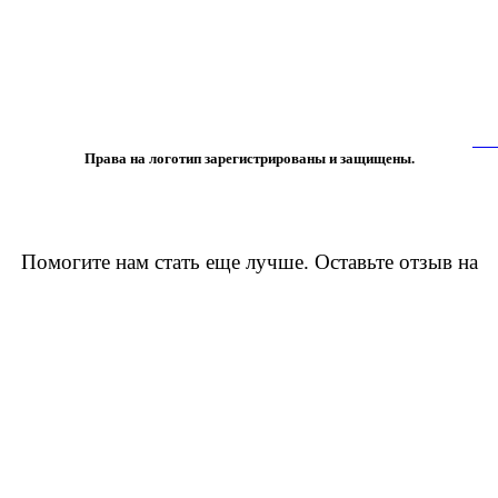
 либо копирование материалов или подборки материалов сайта, элементов
 лишь с разрешения правообладателя и только со ссылкой на источник:
www
Права на логотип зарегистрированы и защищены.
Помогите нам стать еще лучше. Оставьте отзыв на