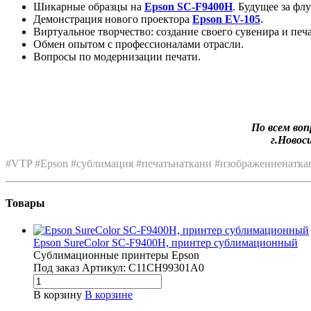
Шикарные образцы на
Epson SC-F9400H
. Будущее за ф
Демонстрация нового проектора
Epson EV-105
.
Виртуальное творчество: создание своего сувенира и печ
Обмен опытом с профессионалами отрасли.
Вопросы по модернизации печати.
По всем во
г.Новос
#VTP #Epson #сублимация #печатьнаткани #изображениенатка
Товары
Epson SureColor SC-F9400H, принтер сублимационный
Сублимационные принтеры Epson
Под заказ
Артикул:
C11CH99301A0
В корзину
В корзине