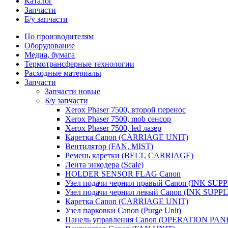
Каталог
Запчасти
Б/у запчасти
По производителям
Оборудование
Медиа, бумага
Термотрансферные технологии
Расходные материалы
Запчасти
Запчасти новые
Б/у запчасти
Xerox Phaser 7500, второй перенос
Xerox Phaser 7500, mob сенсор
Xerox Phaser 7500, led лазер
Каретка Canon (CARRIAGE UNIT)
Вентилятор (FAN, MIST)
Ремень каретки (BELT, CARRIAGE)
Лента энкодера (Scale)
HOLDER SENSOR FLAG Canon
Узел подачи чернил правый Canon (INK SUP
Узел подачи чернил левый Canon (INK SUPP
Каретка Canon (CARRIAGE UNIT)
Узел парковки Canon (Purge Unit)
Панель управления Canon (OPERATION PAN