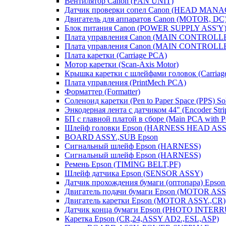
Вентилятор Canon (FAN UNIT)
Датчик проверки сопел Canon (HEAD MA
Двигатель для аппаратов Canon (MOTOR, DC
Блок питания Canon (POWER SUPPLY ASS'Y
Плата управления Canon (MAIN CONTROLL
Плата управления Canon (MAIN CONTROLL
Плата каретки (Carriage PCA)
Мотор каретки (Scan-Axis Motor)
Крышка каретки с шлейфами головок (Carriage C
Плата управления (PrintMech PCA)
Форматтер (Formatter)
Соленоид каретки (Pen to Paper Space (PPS) So
Энкодерная лента с датчиком 44" (Encoder Strip
БП с главной платой в сборе (Main PCA with P
Шлейф головки Epson (HARNESS HEAD ASS
BOARD ASSY.,SUB Epson
Сигнальный шлейф Epson (HARNESS)
Сигнальный шлейф Epson (HARNESS)
Ремень Epson (TIMING BELT,PF)
Шлейф датчика Epson (SENSOR ASSY)
Датчик прохождения бумаги (оптопара) Ep
Двигатель подачи бумаги Epson (MOTOR ASS
Двигатель каретки Epson (MOTOR ASSY.,CR)
Датчик конца бумаги Epson (PHOTO INTER
Каретка Epson (CR,24,ASSY AD2.,ESL,ASP)