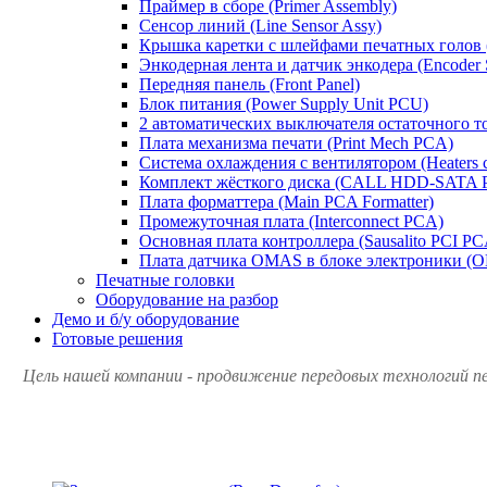
Праймер в сборе (Primer Assembly)
Сенсор линий (Line Sensor Assy)
Крышка каретки с шлейфами печатных голов (C
Энкодерная лента и датчик энкодера (Encoder St
Передняя панель (Front Panel)
Блок питания (Power Supply Unit PCU)
2 автоматических выключателя остаточного тока
Плата механизма печати (Print Mech PCA)
Система охлаждения с вентилятором (Heaters co
Комплект жёсткого диска (CALL HDD-SATA P
Плата форматтера (Main PCA Formatter)
Промежуточная плата (Interconnect PCA)
Основная плата контроллера (Sausalito PCI PC
Плата датчика OMAS в блоке электроники 
Печатные головки
Оборудование на разбор
Демо и б/у оборудование
Готовые решения
Цель нашей компании - продвижение передовых технологий пе