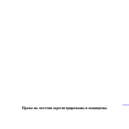
 либо копирование материалов или подборки материалов сайта, элементов
 лишь с разрешения правообладателя и только со ссылкой на источник:
www
Права на логотип зарегистрированы и защищены.