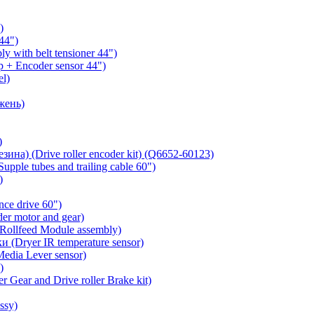
)
44")
 with belt tensioner 44")
 + Encoder sensor 44")
l)
жень)
)
на) (Drive roller encoder kit) (Q6652-60123)
ple tubes and trailing cable 60")
)
ce drive 60")
r motor and gear)
Rollfeed Module assembly)
(Dryer IR temperature sensor)
dia Lever sensor)
)
Gear and Drive roller Brake kit)
ssy)