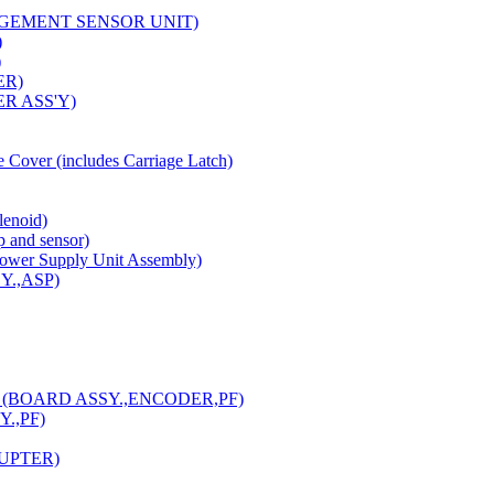
NAGEMENT SENSOR UNIT)
)
)
ER)
ER ASS'Y)
over (includes Carriage Latch)
lenoid)
 and sensor)
ower Supply Unit Assembly)
Y.,ASP)
son (BOARD ASSY.,ENCODER,PF)
Y.,PF)
RUPTER)