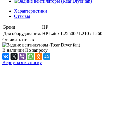
Характеристики
Отзывы
Бренд
HP
Для оборудования:
HP Latex L25500 / L210 / L260
Оставить отзыв
В наличии
По зап
р
осу
Вернуться к списку
«Любое использование
допускается