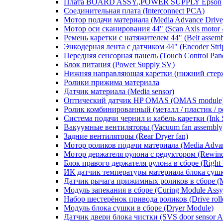
Плата BOARD ASSY.,POWER SUPPLY Epson
Соединительная плата (Interconnect PCA)
Мотор подачи материала (Media Advance Drive
Мотор оси сканирования 44" (Scan Axis motor 
Ремень каретки с натяжителем 44" (Belt assembly
Энкодерная лента с датчиком 44" (Encoder Strip
Передняя сенсорная панель (Touch Control Pane
Блок питания (Power Supply SV)
Нижняя направляющая каретки (нижний стер
Ролики прижима материала
Датчик материала (Media sensor)
Оптический датчик HP OMAS (OMAS module
Ролик комбинированный (металл / пластик / рези
Система подачи чернил и кабель каретки (Ink Sup
Вакуумные вентиляторы (Vacuum fan assembly
Задние вентиляторы (Rear Dryer fan)
Мотор роликов подачи материала (Media Advan
Мотор держателя рулона с редуктором (Rewinde
Блок правого держателя рулона в сборе (Right 
ИК датчик температуры материала блока сушки 
Датчик рычага прижимных роликов в сборе (Me
Модуль запекания в сборе (Curing Module Assy
Набор шестерёнок привода роликов (Drive roller 
Модуль блока сушки в сборе (Dryer Module)
Датчик двери блока чистки (SVS door sensor A