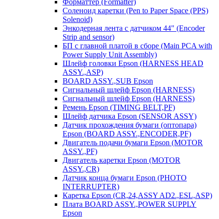
Форматтер (Formatter)
Соленоид каретки (Pen to Paper Space (PPS)
Solenoid)
Энкодерная лента с датчиком 44" (Encoder
Strip and sensor)
БП с главной платой в сборе (Main PCA with
Power Supply Unit Assembly)
Шлейф головки Epson (HARNESS HEAD
ASSY.,ASP)
BOARD ASSY.,SUB Epson
Сигнальный шлейф Epson (HARNESS)
Сигнальный шлейф Epson (HARNESS)
Ремень Epson (TIMING BELT,PF)
Шлейф датчика Epson (SENSOR ASSY)
Датчик прохождения бумаги (оптопара)
Epson (BOARD ASSY.,ENCODER,PF)
Двигатель подачи бумаги Epson (MOTOR
ASSY.,PF)
Двигатель каретки Epson (MOTOR
ASSY.,CR)
Датчик конца бумаги Epson (PHOTO
INTERRUPTER)
Каретка Epson (CR,24,ASSY AD2.,ESL,ASP)
Плата BOARD ASSY.,POWER SUPPLY
Epson