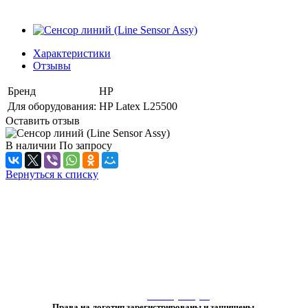
Характеристики
Отзывы
Бренд
HP
Для оборудования:
HP Latex L25500
Оставить отзыв
В наличии
По зап
р
осу
Вернуться к списку
«Любое использование либо копирование материалов или подборки
материалов сайта, элементов дизайна и оформления
допускается лишь с разрешения правообладателя и только со ссылкой
на источник:
www.vtprint.pro
»
Права на логотип зарегистрированы и защищены.