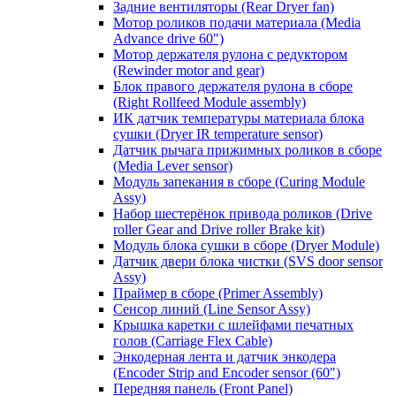
Задние вентиляторы (Rear Dryer fan)
Мотор роликов подачи материала (Media
Advance drive 60")
Мотор держателя рулона с редуктором
(Rewinder motor and gear)
Блок правого держателя рулона в сборе
(Right Rollfeed Module assembly)
ИК датчик температуры материала блока
сушки (Dryer IR temperature sensor)
Датчик рычага прижимных роликов в сборе
(Media Lever sensor)
Модуль запекания в сборе (Curing Module
Assy)
Набор шестерёнок привода роликов (Drive
roller Gear and Drive roller Brake kit)
Модуль блока сушки в сборе (Dryer Module)
Датчик двери блока чистки (SVS door sensor
Assy)
Праймер в сборе (Primer Assembly)
Сенсор линий (Line Sensor Assy)
Крышка каретки с шлейфами печатных
голов (Carriage Flex Cable)
Энкодерная лента и датчик энкодера
(Encoder Strip and Encoder sensor (60")
Передняя панель (Front Panel)