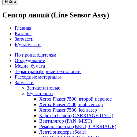
Найти
Сенсор линий (Line Sensor Assy)
Главная
Каталог
Запчасти
Б/у запчасти
По производителям
Оборудование
Медиа, бумага
Термотрансферные технологии
Расходные материалы
Запчасти
Запчасти новые
Б/у запчасти
Xerox Phaser 7500, второй перенос
Xerox Phaser 7500, mob сенсор
Xerox Phaser 7500, led лазер
Каретка Canon (CARRIAGE UNIT)
Вентилятор (FAN, MIST)
Ремень каретки (BELT, CARRIAGE)
Лента энкодера (Scale)