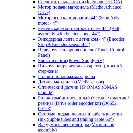
Соединительная плата (Interconnect PCA)
Мотор подачи материала (Media Advance
Drive)
Мотор оси сканирования 44" (Scan Axis
motor 44")
Ремень каретки с натяжителем 44" (Belt
assembly with belt tensioner 44")
Энкодерная лента с датчиком 44" (Encoder
Strip + Encoder sensor 44")
Передняя сенсорная панель (Touch Control
Panel)
Блок питания (Power Supply SV)
Нижняя направляющая каретки (нижний
стержень)
Ролики прижима материала
Датчик материала (Media sensor)
Оптический датчик HP OMAS (OMAS
module)
Ролик комбинированный (металл / пластик /
резина) (Drive roller encoder kit) (Q6652-
60123)
Система подачи чернил и кабель каретки
(Ink Supple tubes and trailing cable 60")
Вакуумные вентиляторы (Vacuum fan
assembly)