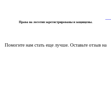
 либо копирование материалов или подборки материалов сайта, элементов
 лишь с разрешения правообладателя и только со ссылкой на источник:
www
Права на логотип зарегистрированы и защищены.
Помогите нам стать еще лучше. Оставьте отзыв на