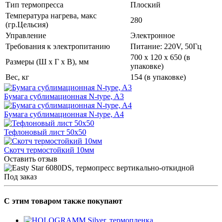
Тип термопресса
Плоский
Температура нагрева, макс
280
(гр.Цельсия)
Управление
Электронное
Требования к электропитанию
Питание: 220V, 50Гц
700 x 120 x 650 (в
Размеры (Ш x Г x В), мм
упаковке)
Вес, кг
154 (в упаковке)
Бумага сублимационная N-type, A3
Бумага сублимационная N-type, A4
Тефлоновый лист 50х50
Скотч термостойкий 10мм
Оставить отзыв
Под заказ
C этим товаром также покупают