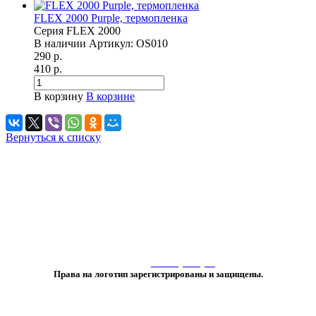
FLEX 2000 Purple, термопленка
Серия FLEX 2000
В наличии
Артикул:
OS010
290 р.
410 р.
В корзину
В корзине
Вернуться к списку
«Любое использование либо копирование материалов или подборки
материалов сайта, элементов дизайна и оформления
допускается лишь с разрешения правообладателя и только со ссылкой
на источник:
www.vtprint.pro
»
Права на логотип зарегистрированы и защищены.