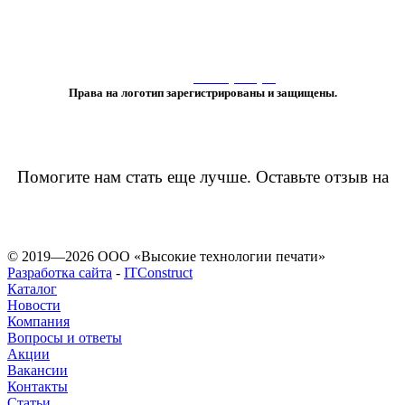
«Любое использование либо копирование материалов или подборки
материалов сайта, элементов дизайна и оформления
допускается лишь с разрешения правообладателя и только со ссылкой
на источник:
www.vtprint.pro
»
Права на логотип зарегистрированы и защищены.
Помогите нам стать еще лучше. Оставьте отзыв на
© 2019—2026 ООО «Высокие технологии печати»
Разработка сайта
-
ITConstruct
Каталог
Новости
Компания
Вопросы и ответы
Акции
Вакансии
Контакты
Статьи